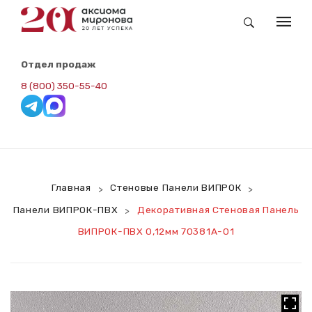
КАТАЛОГ
Отдел продаж
Заказные Обои Newmor
8 (800) 350-55-40
Складская Программа. Redline
Панели ВИПРОК-Винил
Панели ВИПРОК-RAL
Главная
Стеновые Панели ВИПРОК
>
>
Панели ВИПРОК-НГ
Панели ВИПРОК-ПВХ
Декоративная Стеновая Панель
>
Панели ВИПРОК-ПВХ
ВИПРОК-ПВХ 0,12мм 70381A-01
ВИПРОК-HPL
Потолочная Панель
Сопутствующие Товары