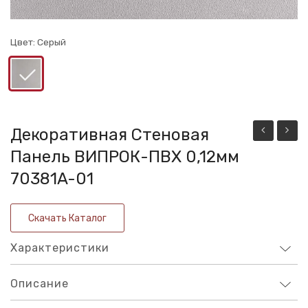
Цвет:
Серый
Декоративная Стеновая
стеновая
стено
Панель ВИПРОК-ПВХ 0,12мм
панель
панел
70381A-01
ВИПРОК-
ВИПР
ПВХ
ПВХ
Скачать Каталог
0,12мм
0,12м
70371A-
15110-
Характеристики
01
14
Описание