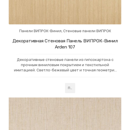
Панели ВИПРОК-Винил
,
Стеновые панели ВИПРОК
Декоративная Стеновая Панель ВИПРОК-Винил
Arden 107
Декоративные стеновые панели из гипсокартона с
прочным виниловым покрытием и текстильной
имитацией. Светло-бежевый цвет и точная геометрия
делают их идеальными для коридоров, холлов и
лестничных клеток. Панели сертифицированы по классу
пожарной безопасности КМ1, что позволяет
Подробнее
использовать их в многоэтажных зданиях, включая пути
эвакуации.