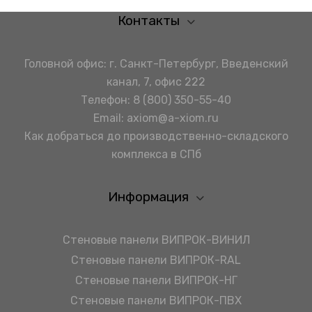
Контакты
Головной офис: г. Санкт-Петербург, Введенский
канал, 7, офис 222
Телефон:
8 (800) 350-55-40
Email:
axiom@a-xiom.ru
Как добраться до производственно-складского
комплекса в СПб
Информация
Стеновые панели ВИПРОК-ВИНИЛ
Стеновые панели ВИПРОК-RAL
Стеновые панели ВИПРОК-НГ
Стеновые панели ВИПРОК-ПВХ