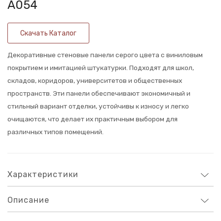
А054
ВИПРОК-
ВИПР
Винил
Винил
Скачать Каталог
Arden
Ashfie
122
А042
Декоративные стеновые панели серого цвета с виниловым
покрытием и имитацией штукатурки. Подходят для школ,
складов, коридоров, университетов и общественных
пространств. Эти панели обеспечивают экономичный и
стильный вариант отделки, устойчивы к износу и легко
очищаются, что делает их практичным выбором для
различных типов помещений.
Характеристики
Описание