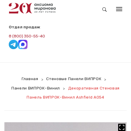
КАТАЛОГ
Отдел продаж
Заказные Обои Newmor
8 (800) 350-55-40
Складская Программа. Redline
Панели ВИПРОК-Винил
Панели ВИПРОК-RAL
Главная
Стеновые Панели ВИПРОК
>
>
Панели ВИПРОК-НГ
Панели ВИПРОК-Винил
Декоративная Стеновая
>
Панели ВИПРОК-ПВХ
Панель ВИПРОК-Винил Ashfield А054
ВИПРОК-HPL
Потолочная Панель
Сопутствующие Товары