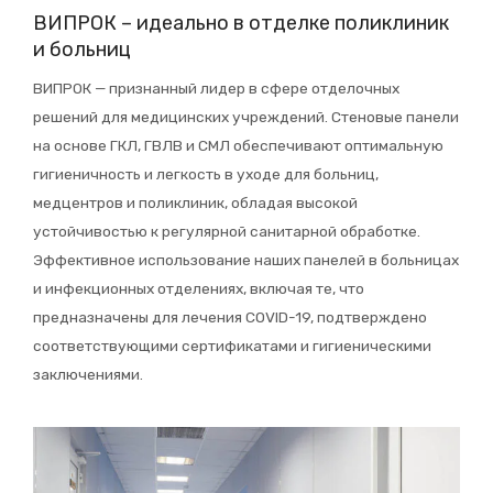
ВИПРОК – идеально в отделке поликлиник
ПОРТФОЛИО
и больниц
ПОЛЕЗНЫЕ МАТЕРИАЛЫ
ВИПРОК — признанный лидер в сфере отделочных
решений для медицинских учреждений. Стеновые панели
Часто задаваемые вопросы
на основе ГКЛ, ГВЛВ и СМЛ обеспечивают оптимальную
Инструкции
гигиеничность и легкость в уходе для больниц,
медцентров и поликлиник, обладая высокой
История компании
устойчивостью к регулярной санитарной обработке.
Наше производство
Эффективное использование наших панелей в больницах
и инфекционных отделениях, включая те, что
Производство
предназначены для лечения COVID-19, подтверждено
Справочник специалиста
соответствующими сертификатами и гигиеническими
заключениями.
ПАРТНЕРСТВО
Антивандальные обои дизайнерским
студиям
Преимущества сотрудничества с нами