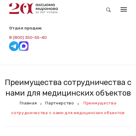
КАТАЛОГ
Отдел продаж
Заказные Обои Newmor
8 (800) 350-55-40
Складская Программа. Redline
Панели ВИПРОК-Винил
Панели ВИПРОК-RAL
Преимущества сотрудничества с
Панели ВИПРОК-НГ
нами для медицинских объектов
Панели ВИПРОК-ПВХ
Главная
Партнерство
Преимущества
>
>
ВИПРОК-HPL
сотрудничества с нами для медицинских объектов
Потолочная Панель
Сопутствующие Товары