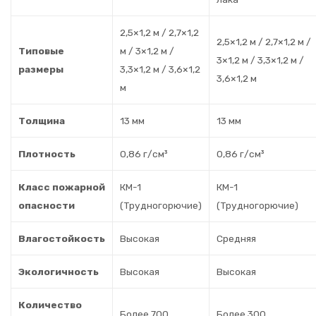
2,5×1,2 м / 2,7×1,2
2,5×1,2 м / 2,7×1,2 м /
Типовые
м / 3×1,2 м /
3×1,2 м / 3,3×1,2 м /
размеры
3,3×1,2 м / 3,6×1,2
3,6×1,2 м
м
Толщина
13 мм
13 мм
Плотность
0,86 г/см³
0,86 г/см³
Класс пожарной
КМ-1
КМ-1
опасности
(Трудногорючие)
(Трудногорючие)
Влагостойкость
Высокая
Средняя
Экологичность
Высокая
Высокая
Количество
Более 700
Более 300