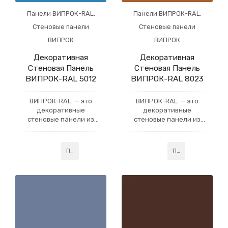
Панели ВИПРОК-RAL
,
Панели ВИПРОК-RAL
,
Стеновые панели
Стеновые панели
ВИПРОК
ВИПРОК
Декоративная
Декоративная
Стеновая Панель
Стеновая Панель
ВИПРОК-RAL 5012
ВИПРОК-RAL 8023
ВИПРОК-RAL — это
ВИПРОК-RAL — это
декоративные
декоративные
стеновые панели из
стеновые панели из
гипсокартона, которые
гипсокартона, которые
имеют многослойное
имеют многослойное
акриловое покрытие,
акриловое покрытие,
Подробнее
Подробнее
усиленное слоем
усиленное слоем
профессионального
профессионального
лака. Данная
лака. Данная
технология придаёт
технология придаёт
готовому изделию
готовому изделию
устойчивость
устойчивость