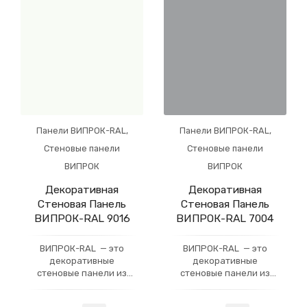
технология придаёт
технология придаёт
готовому изделию
готовому изделию
устойчивость
устойчивость
Панели ВИПРОК-RAL
,
Панели ВИПРОК-RAL
,
Стеновые панели
Стеновые панели
ВИПРОК
ВИПРОК
Декоративная
Декоративная
Стеновая Панель
Стеновая Панель
ВИПРОК-RAL 9016
ВИПРОК-RAL 7004
ВИПРОК-RAL — это
ВИПРОК-RAL — это
декоративные
декоративные
стеновые панели из
стеновые панели из
гипсокартона, которые
гипсокартона, которые
имеют многослойное
имеют многослойное