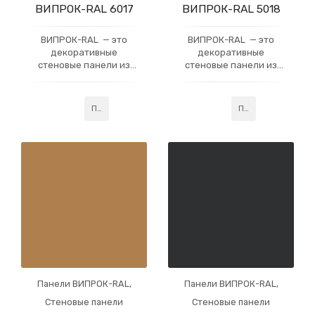
ВИПРОК-RAL 6017
ВИПРОК-RAL 5018
ВИПРОК-RAL — это
ВИПРОК-RAL — это
декоративные
декоративные
стеновые панели из
стеновые панели из
гипсокартона, которые
гипсокартона, которые
имеют многослойное
имеют многослойное
акриловое покрытие,
акриловое покрытие,
Подробнее
Подробнее
усиленное слоем
усиленное слоем
профессионального
профессионального
лака. Данная
лака. Данная
технология придаёт
технология придаёт
готовому изделию
готовому изделию
устойчивость
устойчивость
Панели ВИПРОК-RAL
,
Панели ВИПРОК-RAL
,
Стеновые панели
Стеновые панели