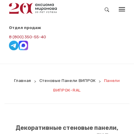
КАТАЛОГ
Отдел продаж
Заказные Обои Newmor
8 (800) 350-55-40
Складская Программа. Redline
Панели ВИПРОК-Винил
Панели ВИПРОК-RAL
Главная
Стеновые Панели ВИПРОК
Панели
>
>
Панели ВИПРОК-НГ
ВИПРОК-RAL
Панели ВИПРОК-ПВХ
ВИПРОК-HPL
Потолочная Панель
Декоративные стеновые панели,
Сопутствующие Товары