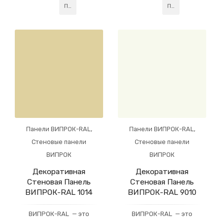
акриловое покрытие,
акриловое покрытие,
Подробнее
Подробнее
усиленное слоем
усиленное слоем
профессионального
профессионального
лака. Данная
лака. Данная
технология придаёт
технология придаёт
готовому изделию
готовому изделию
устойчивость
устойчивость
Панели ВИПРОК-RAL
,
Панели ВИПРОК-RAL
,
Стеновые панели
Стеновые панели
ВИПРОК
ВИПРОК
Декоративная
Декоративная
Стеновая Панель
Стеновая Панель
ВИПРОК-RAL 1014
ВИПРОК-RAL 9010
ВИПРОК-RAL — это
ВИПРОК-RAL — это