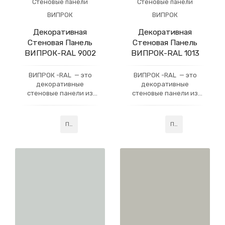
Стеновые панели
Стеновые панели
ВИПРОК
ВИПРОК
Декоративная
Декоративная
Стеновая Панель
Стеновая Панель
ВИПРОК-RAL 9002
ВИПРОК-RAL 1013
ВИПРОК -RAL — это
ВИПРОК -RAL — это
декоративные
декоративные
стеновые панели из
стеновые панели из
гипсокартона, которые
гипсокартона, которые
имеют многослойное
имеют многослойное
акриловое покрытие,
акриловое покрытие,
Подробнее
Подробнее
усиленное слоем
усиленное слоем
профессионального
профессионального
лака. Данная
лака. Данная
технология придаёт
технология придаёт
готовому изделию
готовому изделию