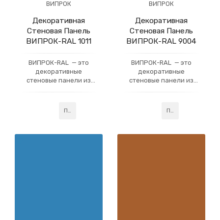
ВИПРОК
ВИПРОК
Декоративная
Декоративная
Стеновая Панель
Стеновая Панель
ВИПРОК-RAL 1011
ВИПРОК-RAL 9004
ВИПРОК-RAL — это
ВИПРОК-RAL — это
декоративные
декоративные
стеновые панели из
стеновые панели из
гипсокартона, которые
гипсокартона, которые
имеют многослойное
имеют многослойное
акриловое покрытие,
акриловое покрытие,
Подробнее
Подробнее
усиленное слоем
усиленное слоем
профессионального
профессионального
лака. Данная
лака. Данная
технология придаёт
технология придаёт
готовому изделию
готовому изделию
устойчивость
устойчивость