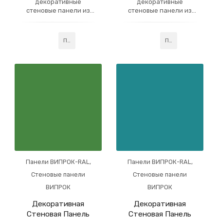
декоративные
декоративные
стеновые панели из
стеновые панели из
гипсокартона, которые
гипсокартона, которые
имеют многослойное
имеют многослойное
акриловое покрытие,
акриловое покрытие,
Подробнее
Подробнее
усиленное слоем
усиленное слоем
профессионального
профессионального
лака. Данная
лака. Данная
технология придаёт
технология придаёт
готовому изделию
готовому изделию
устойчивость
устойчивость
Панели ВИПРОК-RAL
,
Панели ВИПРОК-RAL
,
Стеновые панели
Стеновые панели
ВИПРОК
ВИПРОК
Декоративная
Декоративная
Стеновая Панель
Стеновая Панель