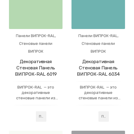
Панели ВИПРОК-RAL
,
Панели ВИПРОК-RAL
,
Стеновые панели
Стеновые панели
ВИПРОК
ВИПРОК
Декоративная
Декоративная
Стеновая Панель
Стеновая Панель
ВИПРОК-RAL 6019
ВИПРОК-RAL 6034
ВИПРОК-RAL — это
ВИПРОК-RAL — это
декоративные
декоративные
стеновые панели из
стеновые панели из
гипсокартона, которые
гипсокартона, которые
имеют многослойное
имеют многослойное
акриловое покрытие,
акриловое покрытие,
Подробнее
Подробнее
усиленное слоем
усиленное слоем
профессионального
профессионального
лака. Данная
лака. Данная