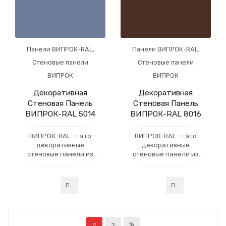
Панели ВИПРОК-RAL
,
Панели ВИПРОК-RAL
,
Стеновые панели
Стеновые панели
ВИПРОК
ВИПРОК
Декоративная
Декоративная
Стеновая Панель
Стеновая Панель
ВИПРОК-RAL 5014
ВИПРОК-RAL 8016
ВИПРОК-RAL — это
ВИПРОК-RAL — это
декоративные
декоративные
стеновые панели из
стеновые панели из
гипсокартона, которые
гипсокартона, которые
имеют многослойное
имеют многослойное
акриловое покрытие,
акриловое покрытие,
Подробнее
Подробнее
усиленное слоем
усиленное слоем
профессионального
профессионального
лака. Данная
лака. Данная
технология придаёт
технология придаёт
1
2