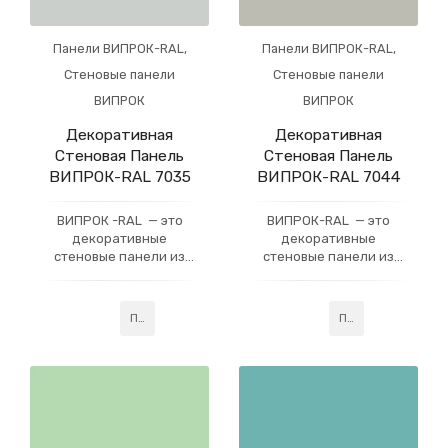
Панели ВИПРОК-RAL
,
Панели ВИПРОК-RAL
,
Стеновые панели
Стеновые панели
ВИПРОК
ВИПРОК
Декоративная
Декоративная
Стеновая Панель
Стеновая Панель
ВИПРОК-RAL 7035
ВИПРОК-RAL 7044
ВИПРОК -RAL — это
ВИПРОК-RAL — это
декоративные
декоративные
стеновые панели из
стеновые панели из
гипсокартона, которые
гипсокартона, которые
имеют многослойное
имеют многослойное
акриловое покрытие,
акриловое покрытие,
Подробнее
Подробнее
усиленное слоем
усиленное слоем
профессионального
профессионального
лака. Данная
лака. Данная
технология придаёт
технология придаёт
готовому изделию
готовому изделию
устойчивость