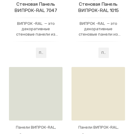
Стеновая Панель
Стеновая Панель
ВИПРОК-RAL 7047
ВИПРОК-RAL 1015
ВИПРОК -RAL — это
ВИПРОК -RAL — это
декоративные
декоративные
стеновые панели из
стеновые панели из
гипсокартона, которые
гипсокартона, которые
имеют многослойное
имеют многослойное
акриловое покрытие,
акриловое покрытие,
Подробнее
Подробнее
усиленное слоем
усиленное слоем
профессионального
профессионального
лака. Данная
лака. Данная
технология придаёт
технология придаёт
готовому изделию
готовому изделию
Панели ВИПРОК-RAL
,
Панели ВИПРОК-RAL
,