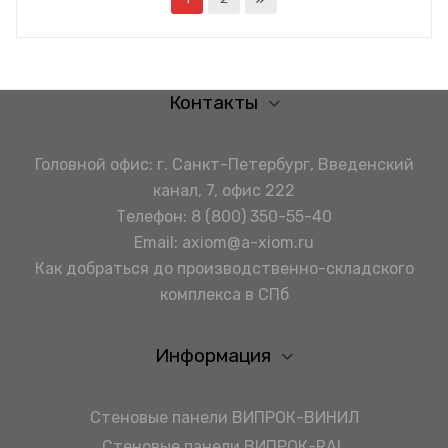
готовому изделию
готовому изделию
устойчивость
устойчивость
Контакты
Головной офис: г. Санкт-Петербург, Введенский
канал, 7, офис 222
Телефон:
8 (800) 350-55-40
Email:
axiom@a-xiom.ru
Как добраться до производственно-складского
комплекса в СПб
Информация
Стеновые панели ВИПРОК-ВИНИЛ
Стеновые панели ВИПРОК-RAL