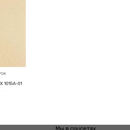
РОК
 1015A-01
Мы в соцсетях