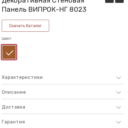
Декоративная Стеновая
стеновая
стено
Панель ВИПРОК-НГ 8023
панель
панел
ВИПРОК-
ВИПР
Скачать Каталог
НГ
НГ
5012
5014
Цвет:
Характеристики
Описание
Доставка
Гарантия