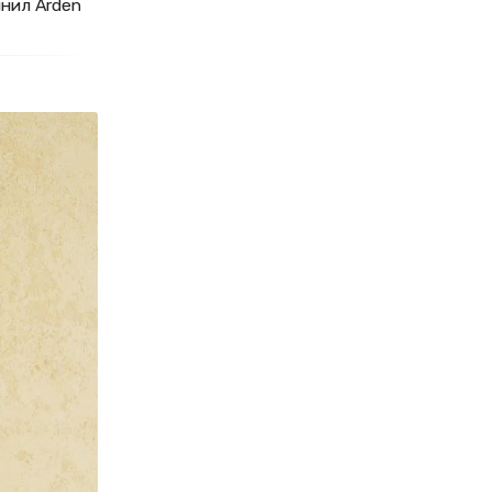
нил Arden