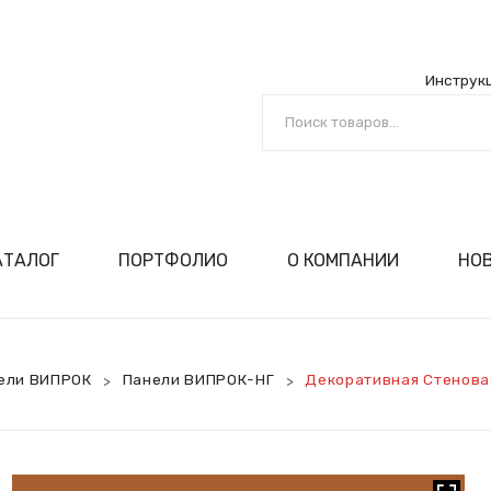
Инструк
АТАЛОГ
ПОРТФОЛИО
О КОМПАНИИ
НО
й
ига
ециалиста
РОК
сертификаты
оизводство
омпании
ил
ка!
анели ВИПРОК
мпании
ели ВИПРОК
Панели ВИПРОК-НГ
Декоративная Стенова
>
>