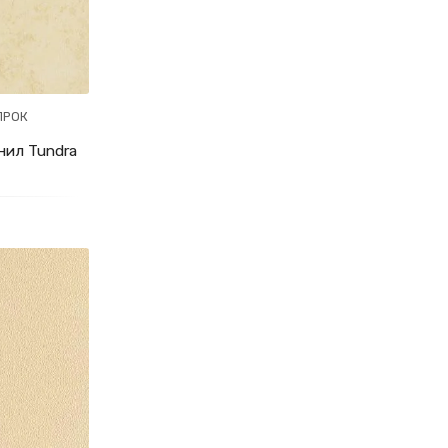
ПРОК
ил Tundra