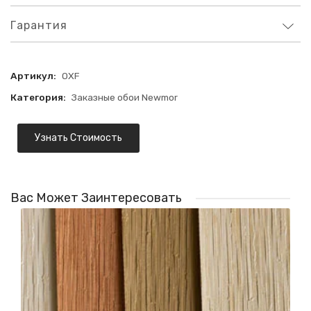
Гарантия
Артикул:
OXF
Категория:
Заказные обои Newmor
Узнать Стоимость
Вас Может Заинтересовать