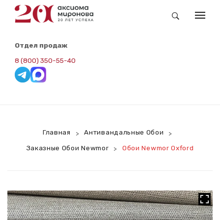
КАТАЛОГ
Отдел продаж
Заказные Обои Newmor
8 (800) 350-55-40
Складская Программа. Redline
Панели ВИПРОК-Винил
Панели ВИПРОК-RAL
Главная
Антивандальные Обои
>
>
Панели ВИПРОК-НГ
Заказные Обои Newmor
Обои Newmor Oxford
>
Панели ВИПРОК-ПВХ
ВИПРОК-HPL
Потолочная Панель
Сопутствующие Товары