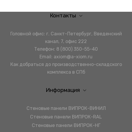
Контакты
Головной офис: г. Санкт-Петербург, Введенский
канал, 7, офис 222
Телефон:
8 (800) 350-55-40
Email:
axiom@a-xiom.ru
Как добраться до производственно-складского
комплекса в СПб
Информация
Стеновые панели ВИПРОК-ВИНИЛ
Стеновые панели ВИПРОК-RAL
Стеновые панели ВИПРОК-НГ