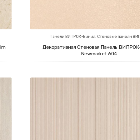
Панели ВИПРОК-Винил
,
Стеновые панели ВИ
irn
Декоративная Стеновая Панель ВИПРОК
Newmarket 604