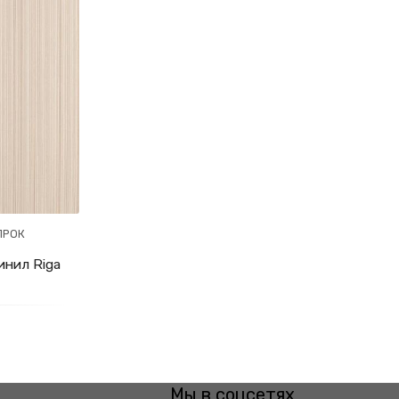
ПРОК
нил Riga
Мы в соцсетях