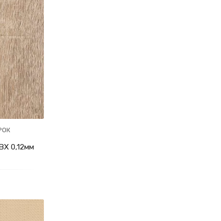
РОК
Х 0,12мм