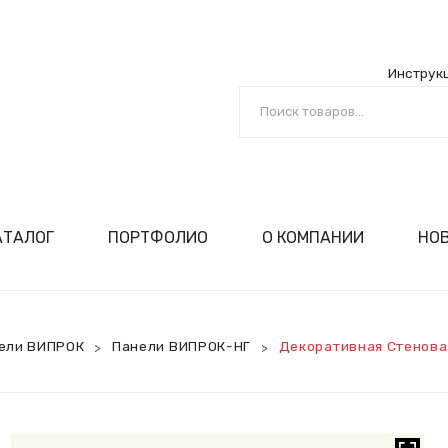
Инструк
АТАЛОГ
ПОРТФОЛИО
О КОМПАНИИ
НО
й
ига
ециалиста
РОК
сертификаты
оизводство
омпании
ил
ка!
анели ВИПРОК
мпании
ели ВИПРОК
Панели ВИПРОК-НГ
Декоративная Стенова
>
>