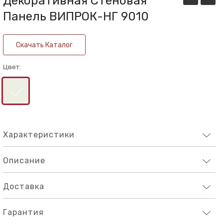
Декоративная Стеновая
стеновая
стено
Панель ВИПРОК-НГ 9010
панель
панел
ВИПРОК-
ВИПР
Скачать Каталог
НГ
НГ
1014
6017
Цвет:
Характеристики
Описание
Доставка
Гарантия