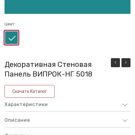
Цвет:
Декоративная Стеновая
стеновая
стено
Панель ВИПРОК-НГ 5018
панель
панел
ВИПРОК-
ВИПР
Скачать Каталог
НГ
НГ
Характеристики
6017
1011
Описание