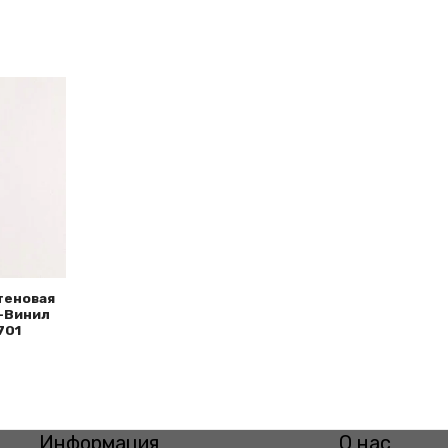
теновая
-Винил
701
Информация
О нас