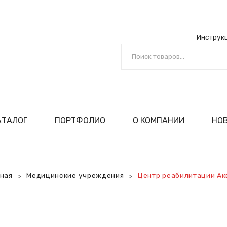
Инструк
АТАЛОГ
ПОРТФОЛИО
О КОМПАНИИ
НО
й
ига
ециалиста
РОК
сертификаты
оизводство
омпании
ил
ка!
анели ВИПРОК
мпании
вная
Медицинские учреждения
Центр реабилитации Ак
>
>